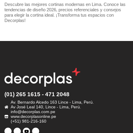
Descubre las mejores cortinas modernas en Lima. Conoce las
tendencias de diseño 2026, precios referenciales y consejos
para elegir la cortina ideal. ¡Transforma tus espacios con
Decorplas!
(01) 265 1615 - 471 2048
Av. Bernardo Alcedo 163 Lince - Lima, Perú.
Av José Leal 140, Lince - Lima, Perú.
info@decorplas.com.pe
www.decorplasonline.pe
(+51) 981-216-160