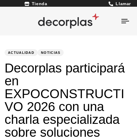
Llamar
Tienda
Togg
navi
PUBLISHED
Author
Published
IN:
on:
ACTUALIDAD
NOTICIAS
Decorplas participará
en
EXPOCONSTRUCTI
VO 2026 con una
charla especializada
sobre soluciones