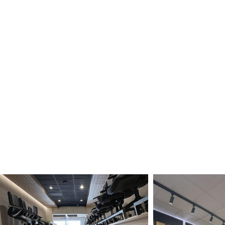
Marcas internacionales que respaldan nuestra calidad.
Trabajamos con reconocidos proveedores y marcas
internacionales líderes en la industria de acabados y
revestimientos, garantizando productos innovadores, duraderos y
con estándares globales de calidad.
04
/
‏‏‎ Compromiso
No solo comercializamos productos; creamos experiencias y
ambientes que inspiran. Nuestro compromiso es brindar
soluciones que eleven la calidad y estética de cada proyecto,
manteniendo siempre altos estándares de servicio,
responsabilidad e innovación.