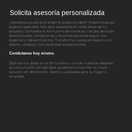
Solicita asesoría personalizada
¿Necesitas ayuda para elegir el producto ideal? Nuestro equipo
especializado está listo para asesorarte en cada etapa de tu
proyecto. Completa el formulario de contacto y recibe atención
personalizada, cotizaciones y recomendaciones según tus
espacios y requerimientos. Transforma cualquier espacio con
diseño, calidad y funcionalidad excepcionales.
Contáctanos hoy mismo.
Déjanos tus datos en el formulario y uno de nuestros asesores
se comunicará contigo para ayudarte a encontrar la mejor
solución en decoración, diseño y acabados para tu hogar o
empresa.
Visitanos
Jr. Bernardo Alcedo 163, Lince
Av José Leal 140, Lince Lima, Perú
Info
(511+) (01) 265-1615 - 471-2048 info@decorplas.com.pe