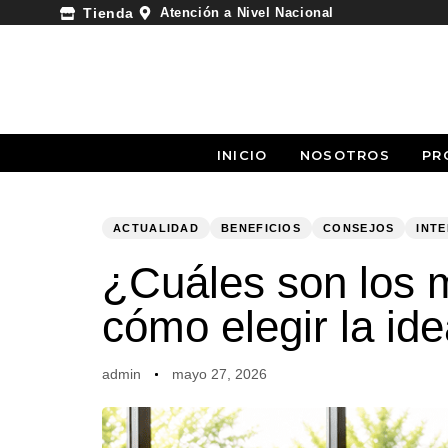
Atención a Nivel Nacional
Tienda
INICIO
NOSOTROS
PR
PUBLISHED
Author
Published
IN:
on:
ACTUALIDAD
BENEFICIOS
CONSEJOS
INT
¿Cuáles son los m
cómo elegir la ide
admin
mayo 27, 2026