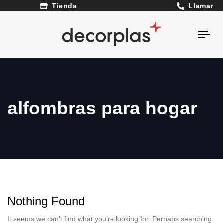
Llamar
Tienda
Togg
navi
alfombras para hogar
Nothing Found
It seems we can’t find what you’re looking for. Perhaps searching