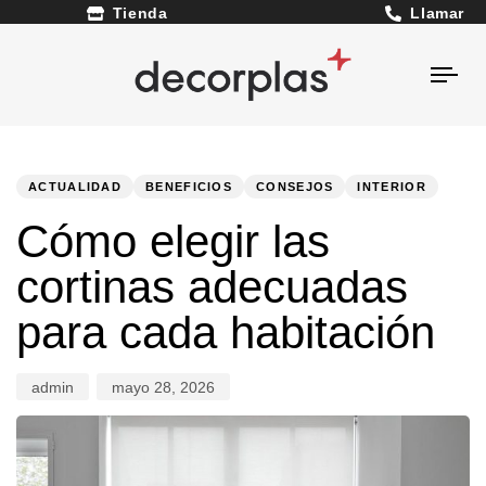
Llamar
Tienda
Togg
navi
PUBLISHED
Author
Published
IN:
on:
ACTUALIDAD
BENEFICIOS
CONSEJOS
INTERIOR
Cómo elegir las
cortinas adecuadas
para cada habitación
admin
mayo 28, 2026