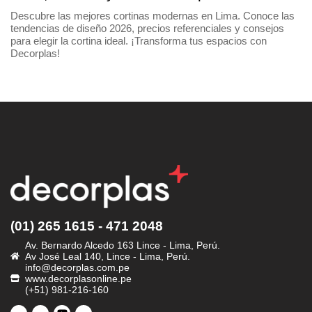
Descubre las mejores cortinas modernas en Lima. Conoce las
tendencias de diseño 2026, precios referenciales y consejos
para elegir la cortina ideal. ¡Transforma tus espacios con
Decorplas!
(01) 265 1615 - 471 2048
Av. Bernardo Alcedo 163 Lince - Lima, Perú.
Av José Leal 140, Lince - Lima, Perú.
info@decorplas.com.pe
www.decorplasonline.pe
(+51) 981-216-160