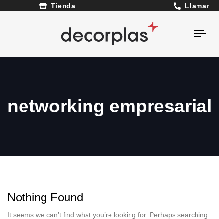
Llamar
Tienda
Togg
navi
networking empresarial
Nothing Found
It seems we can’t find what you’re looking for. Perhaps searching